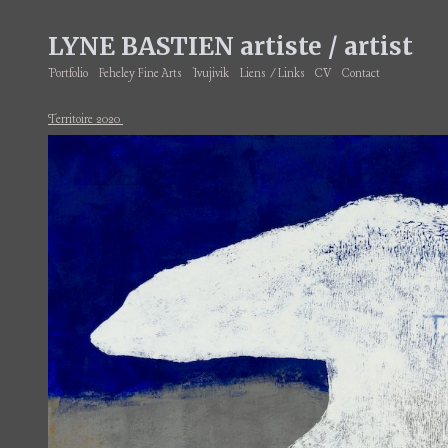
LYNE BASTIEN artiste / artist
Portfolio
Feheley Fine Arts
Ivujivik
Liens /Links
CV
Contact
Territoire 2020