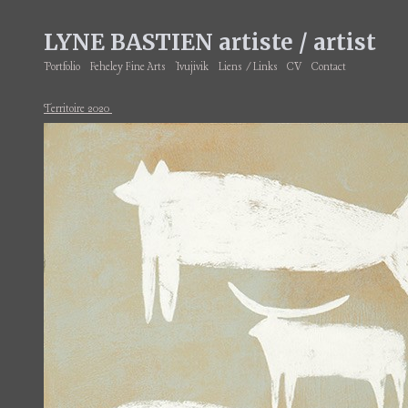
LYNE BASTIEN artiste / artist
Portfolio
Feheley Fine Arts
Ivujivik
Liens /Links
CV
Contact
Territoire 2020